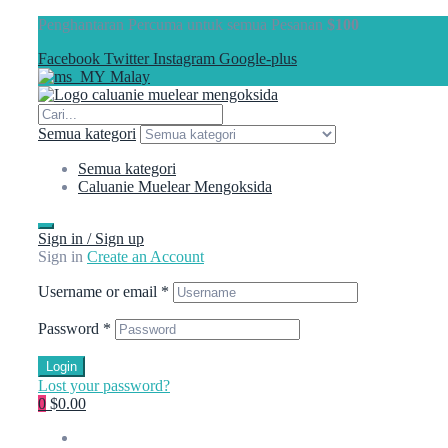
Penghantaran Percuma untuk semua Pesanan
$100
Facebook
Twitter
Instagram
Google-plus
Malay
Semua kategori
Semua kategori
Caluanie Muelear Mengoksida
Sign in / Sign up
Sign in
Create an Account
Username or email
*
Password
*
Login
Lost your password?
0
$0.00