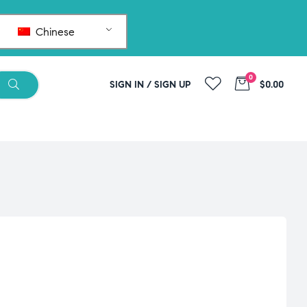
Chinese
0
SIGN IN / SIGN UP
$0.00