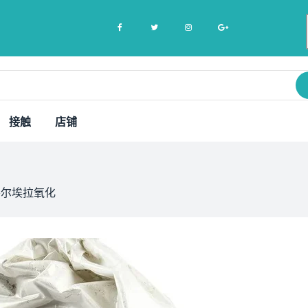
接触
店铺
穆尔埃拉氧化