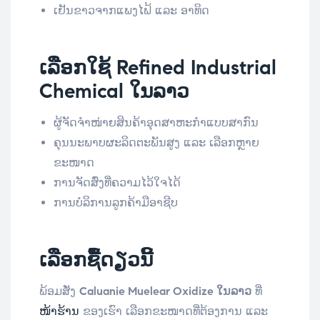
ເຢັນຂາວຈາກແພງໄຟ້ ແລະ ອາທິດ
ເລືອກໃຊ້ Refined Industrial
Chemical ໃນລາວ
ຜູ້ຈັດຈໍາໜ່າຍສິນຄ້າອຸດສາຫະກຳແບບສາກົນ
ຄຸນນະພາບຜະລິດຕະພັນສູງ ແລະ ເລືອກຫຼາຍ
ຂະໜາດ
ການຈັດສົ່ງທີ່ຄວາມໄວ້ໃຈໄດ້
ການບໍລິການລູກຄ້າມືອາຊີບ
ເລືອກຊື້ດຽວນີ້
ພ້ອມສັ່ງ
Caluanie Muelear Oxidize ໃນລາວ
ທີ່
ໜ້າຮ້ານ
ຂອງເຮົາ ເລືອກຂະໜາດທີ່ຕ້ອງການ ແລະ