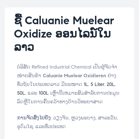
ຊື້ Caluanie Muelear
Oxidize ອອນໄລນ໌ໃນ
ລາວ
ບໍລິສັດ Refined Industrial Chemical ເປັນຜູ້ຈັດຈໍາ
ໜ່າຍສິນຄ້າ
Caluanie Muelear Oxidieren
ຢ່າງ
ທົ່ວຖ້ນໃນປະເທດລາວ ມີຂະໜາດ
1L
,
5 Liter
,
20L
,
50L
, ແລະ
100L
ເຫຼົ່ານີ້ເຫມາະສົມສຳລັບການປະມູນ
ລົດຫຼືໃນການຄົ້ນຄວ້າທາງດ້ານວິທະຍາສາດ
ການຈັດສົ່ງໄປຍັງ
: ວຽງຈັນ, ຫຼວງພະບາງ, ສາລະວັນ,
ອຸດົມໄຊ, ແລະທົ່ວປະເທດ