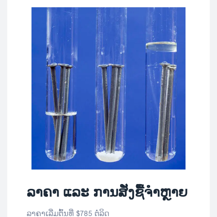
ລາຄາ ແລະ ການສັ່ງຊື້ຈໍາຫຼາຍ
ລາຄາເລີ່ມຕົ້ນທີ່ $785 ຕໍ່ລິດ