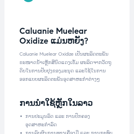
Caluanie Muelear
Oxidize ແມ່ນຫຍັງ?
Caluanie Muelear Oxidize ເປັນຜະລິດຕະພັນ
ຂະໜາດນ້ຳເຫຼັກສີນົດແດງເຂັ້ມ ຜະລິດຈາກວັດຖຸ
ດິບໃນການປັບປຸງຂອງມະນຸດ ແລະໃຊ້ໃນການ
ອອກແບບຜະລິດຕະພັນອຸດສາຫະກຳຕ່າງໆ
ການນໍາໃຊ້ຫຼັກໃນລາວ
ການປະມູນລົດ ແລະ ການປົກຄອງ
ອຸດສາຫະກຳລົດ
ການລົບຜົນການທາງເຄື່ອງມື ແລະ ການກະທົບ