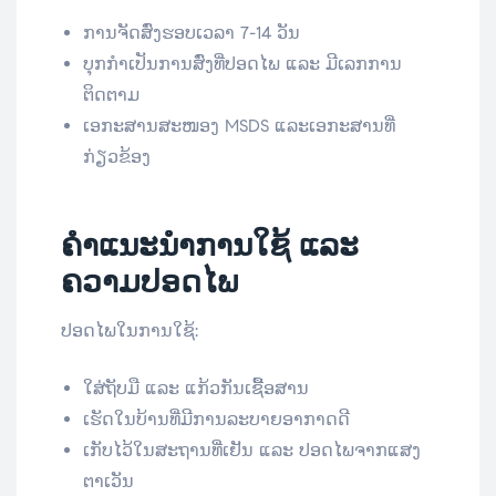
ການຈັດສົ່ງຮອບເວລາ 7-14 ວັນ
ບຸກກຳເປັນການສົ່ງທີ່ປອດໄພ ແລະ ມີເລກການ
ຕິດຕາມ
ເອກະສານສະໜອງ MSDS ແລະເອກະສານທີ່
ກ່ຽວຂ້ອງ
ຄຳແນະນໍາການໃຊ້ ແລະ
ຄວາມປອດໄພ
ປອດໄພໃນການໃຊ້:
ໃສ່ຖັບມື ແລະ ແກ້ວກັນເຊື້ອສານ
ເຮັດໃນບ້ານທີ່ມີການລະບາຍອາກາດດີ
ເກັບໄວ້ໃນສະຖານທີ່ເຢັນ ແລະ ປອດໄພຈາກແສງ
ຕາເວັນ