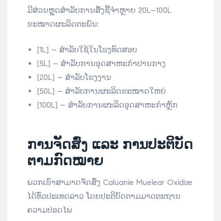
ມີສ່ວນຫຼຸດສໍາລັບການສັ່ງຊື້ຈໍາຫຼາຍ 20L–100L
ຂະໜາດຜະລິດຕະພັນ:
[1L] – ສໍາລັບໃຊ້ໃນໂຮງທົດສອບ
[5L] – ສໍາລັບການອຸດສາຫະກຳປານກາງ
[20L] – ສໍາລັບໂຮງງານ
[50L] – ສໍາລັບການຜະລິດຂະໜາດໃຫຍ່
[100L] – ສໍາລັບການຜະລິດອຸດສາຫະກຳຫຼັກ
ການຈັດສົ່ງ ແລະ ການປະຕິບັດ
ຕາມກົດໝາຍ
ພວກເຮົາສາມາດຈັດສົ່ງ Caluanie Muelear Oxidize
ໄດ້ທົ່ວປະເທດລາວ ໂດຍປະຕິບັດຕາມມາດຕະຖານ
ຄວາມປອດໄພ