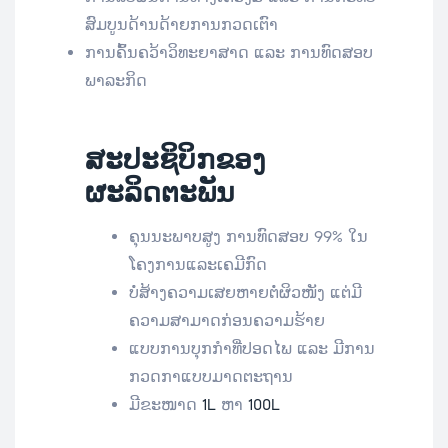
ສົມບູນດ້ານດ້າຍການກວດເຕົາ
ການຄົ້ນຄວ້າວິທະຍາສາດ ແລະ ການທົດສອບ
ພາລະກິດ
ສະປະຊິບິກຂອງ
ຜະລິດຕະພັນ
ຄຸນນະພາບສູງ ການທົດສອບ 99% ໃນ
ໂຄງການແລະເຄມີກົດ
ບໍ່ສ້າງຄວາມເສຍຫາຍຕໍ່ຜິວໜັງ ແຕ່ມີ
ຄວາມສາມາດກ່ອນຄວາມຮ້າຍ
ແບບການບຸກກຳທີ່ປອດໄພ ແລະ ມີການ
ກວດກາແບບມາດຕະຖານ
ມີຂະໜາດ
1L
ຫາ
100L