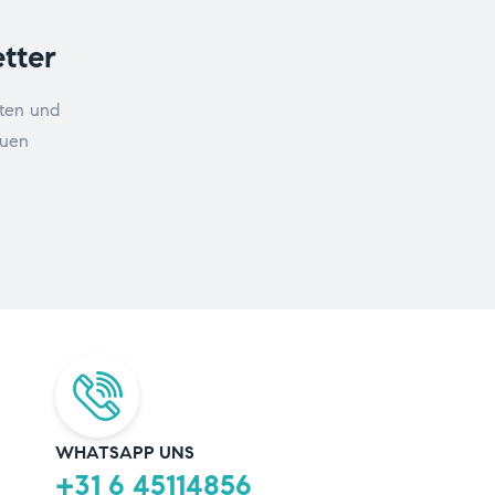
tter
ten und
euen
WHATSAPP UNS
+31 6 45114856