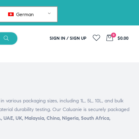
German
0
SIGN IN / SIGN UP
$0.00
in various packaging sizes, including 1L, 5L, 10L, and bulk
terial durability testing. Our Caluanie is securely packaged
, UAE, UK, Malaysia, China, Nigeria, South Africa,