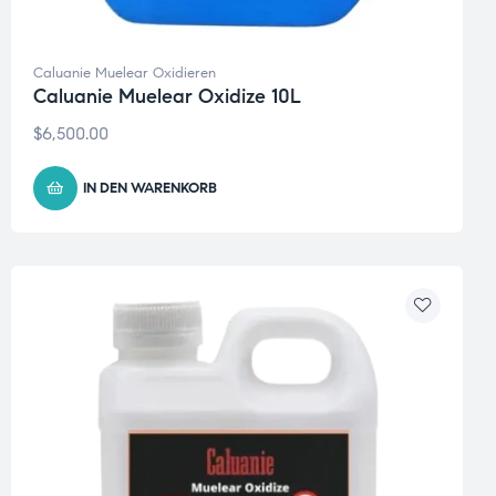
Caluanie Muelear Oxidieren
Caluanie Muelear Oxidize 10L
$
6,500.00
IN DEN WARENKORB